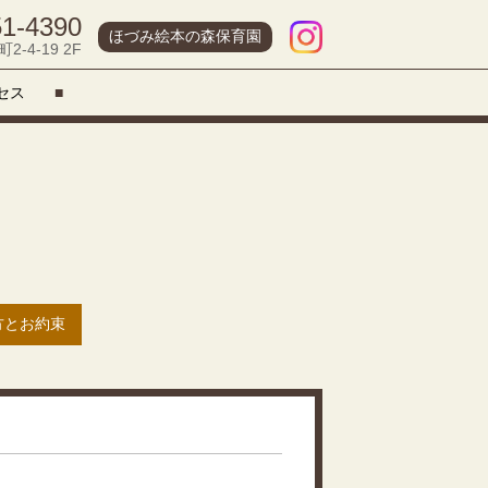
51-4390
ほづみ絵本の森保育園
-4-19 2F
セス
■
方とお約束