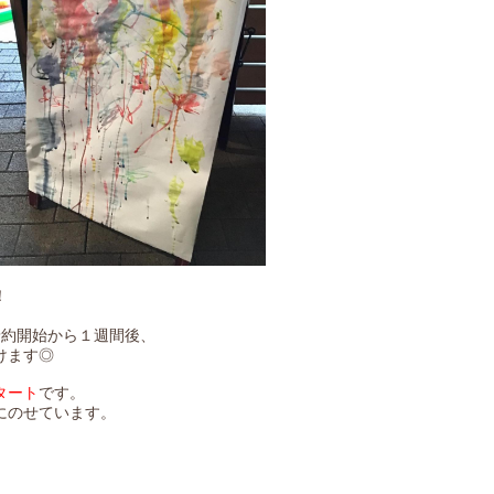
！
予約開始から１週間後、
けます◎
タート
です。
にのせています。
。