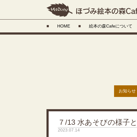
■
HOME
■
絵本の森Cafeについて
お知らせ
７/13 水あそびの様
2023.07.14