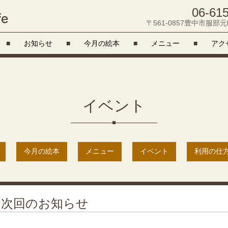
06-61
〒561-0857豊中市服部元町2
■
お知らせ
■
今月の絵本
■
メニュー
■
アク
イベント
今月の絵本
メニュー
イベント
利用の仕
子と次回のお知らせ