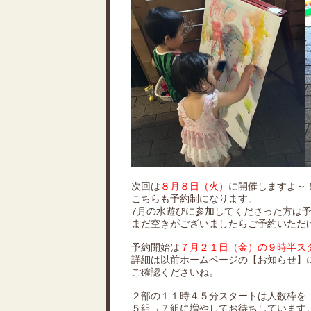
次回は
８月８日（火）
に開催しますよ～
こちらも予約制になります。
7月の水遊びに参加してくださった方は
まだ空きがございましたらご予約いただ
予約開始は
７月２１日（金）の９時半ス
詳細は以前ホームページの【お知らせ】
ご確認くださいね。
２部の１１時４５分スタートは人数枠を
５組→７組に増やしてお待ちしています