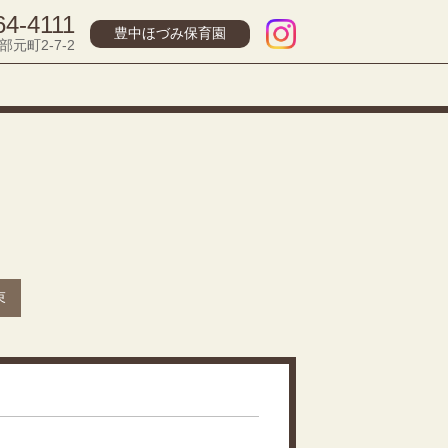
64-4111
豊中ほづみ保育園
部元町2-7-2
束