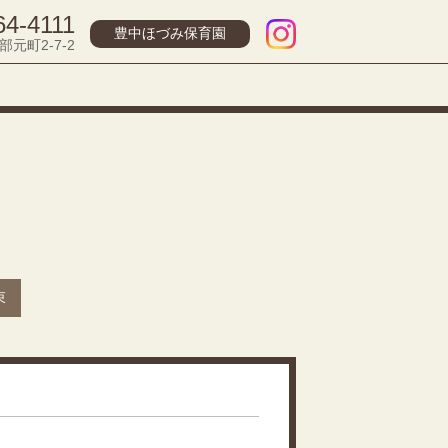
64-4111
豊中ほづみ保育園
部元町2-7-2
束