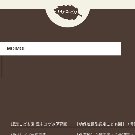
MOIMOI
認定こども園 豊中ほづみ保育園
【幼保連携型認定こども園】３号
ほづみバブー保育園
【保育所】３号認定・２号認定（