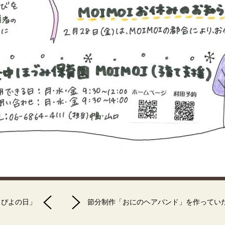
よぴよの日」
節分制作「おにのヘアバンド」を作ってい