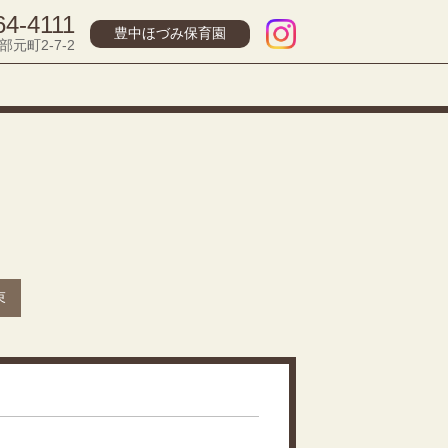
64-4111
豊中ほづみ保育園
部元町2-7-2
束