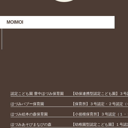
MOIMOI
認定こども園 豊中ほづみ保育園
【幼保連携型認定こども園】３号
ほづみバブー保育園
【保育所】３号認定・２号認定（
ほづみ絵本の森保育園
【小規模保育所】３号認定（１・
ほづみあそびまなびの森
【幼稚園型認定こども園】１号認