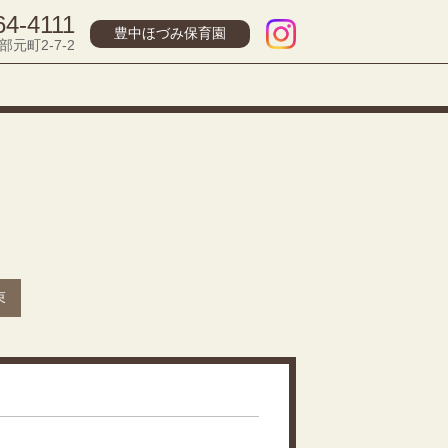
64-4111
豊中ほづみ保育園
部元町2-7-2
束