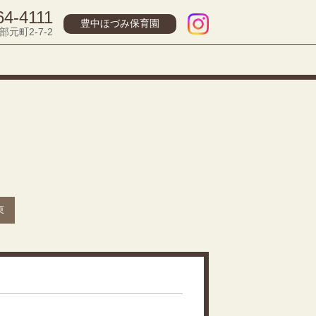
64-4111
豊中ほづみ保育園
部元町2-7-2
束