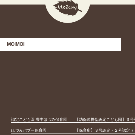
MOIMOI
認定こども園 豊中ほづみ保育園
【幼保連携型認定こども園】３号
ほづみバブー保育園
【保育所】３号認定・２号認定（