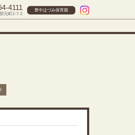
64-4111
豊中ほづみ保育園
部元町2-7-2
束